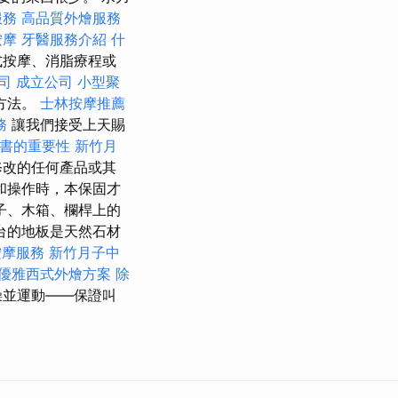
服務
高品質外燴服務
按摩
牙醫服務介紹
什
式按摩、消脂療程或
司
成立公司
小型聚
方法。
士林按摩推薦
務
讓我們接受上天賜
證書的重要性
新竹月
修改的任何產品或其
和操作時，本保固才
子、木箱、欄桿上的
台的地板是天然石材
按摩服務
新竹月子中
優雅西式外燴方案
除
澡並運動——保證叫