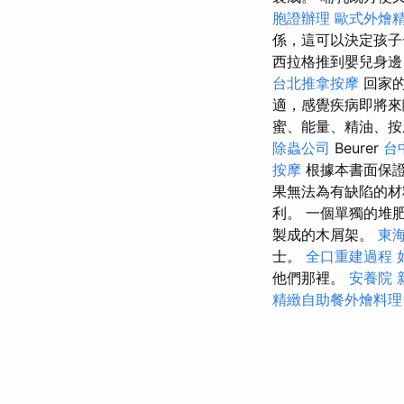
胞證辦理
歐式外燴
係，這可以決定孩
西拉格推到嬰兒身邊
台北推拿按摩
回家的
適，感覺疾病即將來
蜜、能量、精油、按摩）
除蟲公司
Beurer
台
按摩
根據本書面保
果無法為有缺陷的材料
利。 一個單獨的堆
製成的木屑架。
東
士。
全口重建過程
他們那裡。
安養院 
精緻自助餐外燴料