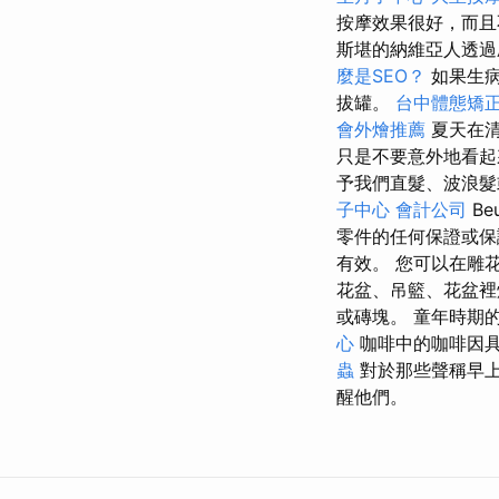
按摩效果很好，而且
斯堪的納維亞人透過
麼是SEO？
如果生病
拔罐。
台中體態矯
會外燴推薦
夏天在清
只是不要意外地看
予我們直髮、波浪
子中心
會計公司
Be
零件的任何保證或
有效。 您可以在雕
花盆、吊籃、花盆裡
或磚塊。 童年時期
心
咖啡中的咖啡因
蟲
對於那些聲稱早上
醒他們。