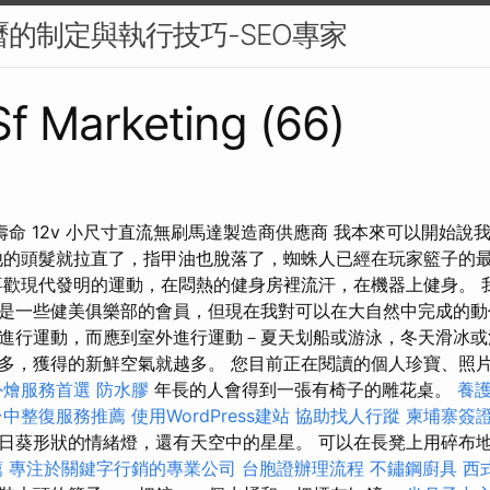
日曆的制定與執行技巧-SEO專家
 Sf Marketing (66)
長壽命 12v 小尺寸直流無刷馬達製造商供應商 我本來可以開始
他的頭髮就拉直了，指甲油也脫落了，蜘蛛人已經在玩家籃子的
喜歡現代發明的運動，在悶熱的健身房裡流汗，在機器上健身。 
是一些健美俱樂部的會員，但現在我對可以在大自然中完成的動
進行運動，而應到室外進行運動－夏天划船或游泳，冬天滑冰或
多，獲得的新鮮空氣就越多。 您目前正在閱讀的個人珍寶、照
外燴服務首選
防水膠
年長的人會得到一張有椅子的雕花桌。
養
台中整復服務推薦
使用WordPress建站
協助找人行蹤
柬埔寨簽
日葵形狀的情緒燈，還有天空中的星星。 可以在長凳上用碎布
薦
專注於關鍵字行銷的專業公司
台胞證辦理流程
不鏽鋼廚具
西