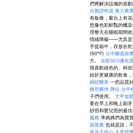
們將解決設備的規劃
台胞證申請
唐六典
有板條，窗台上有
想像色彩鮮豔的蠟染
理整天在睡眠期間
情緒障礙——尤其是
手提箱中，存放在
(60°F)
台中腳底按
方。
谷歌SEO優化
我喜歡綠色的、杯狀
始於更健康的飲食，
細紋醫美
一把品質好
務所夥伴
牌位
台中
子們使用。
大甲放
要在早上和晚上刷
紗照和嬰兒照的最
服務
準媽媽們為寶
器推薦
也就是說，不
坐月子中心
大里按