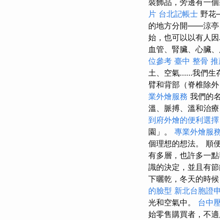
裝飾品，旁邊有一個
片
台北記帳士
野花
的地方分開——涼亭
始，也可以以有人因
血管、腎臟、心臟、肝
位參考
臺中 整骨 推
土、空氣……我們生
臂和背部（脊椎除
業外燴服務
我們的
溫、脈搏、溫和治
到府外燴的便利選
園」。
專業外燴服
個理想的想法。 順
有多層，也許多一點
識的決定，並且有
下曬乾，冬天的時
的臉型
新北台胞證
光和空氣中。
台中
始零售購買者，不