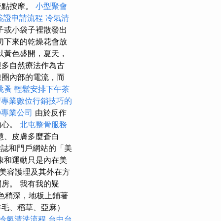
發點按摩。
小型聚會
簽證申請流程
冷氣清
子或小袋子裡散發出
切下來的乾燥花會放
以黃色盛開，夏天，
很多自然療法作為古
線圈內部的電流，而
跳蚤
輕鬆安排下午茶
習專業數位行銷技巧的
O專業公司
由於反作
內心。
北屯整骨服務
憊、皮膚多麼蒼白
雜誌和門戶網站的「美
康和運動只是內在美
美容護理及其外在方
房。 我有我的疑
色稍深，地板上鋪著
羊毛、稻草、亞麻）
冷氣清洗流程
台中台