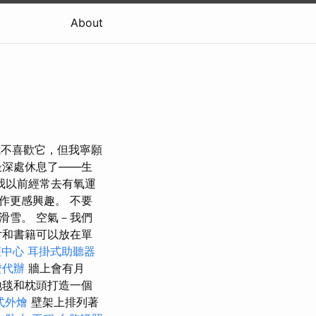
About
說我不喜歡它，但我寧願
最深處休息了——生
我以前經常去有氧運
作更感興趣。 不要
滑雪。 空氣－我們
片和書籍可以放在單
護中心
耳掛式助聽器
證代辦
牆上會有月
地毯和枕頭打造一個
式外燴
壁架上排列著