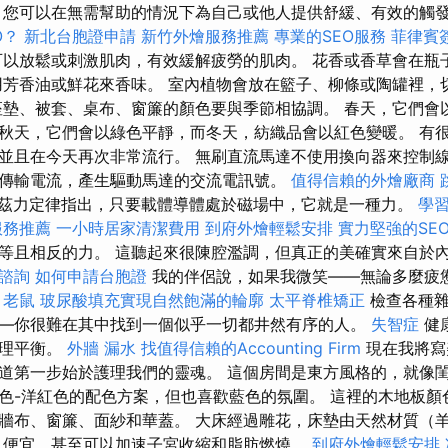
您可以在無需幫助的情況下為自己或他人提供舒緩、有效的觸
O？
新北台胞證申請
新竹外燴服務推薦
專業的SEO服務
菲律賓
以放鬆或刺激肌肉，有效緩解疲勞的肌肉。 花香或香草會在瓶
用芳香油或鮮花來香味。 室內植物會放在籃子、柳條或陶罐裡，
座墊、被套、桌布、窗簾的顏色要與季節相協調。 春天，它們會
秋天，它們會以綠色平靜，而冬天，紡織品會以紅色變暖。 有
並且在今天再次非常流行。 無刷直流馬達不使用換向器來控制
傳輸電流，產生驅動馬達的交流電訊號。
值得信賴的外燴廠商
茲力定律指出，只要載體導體處於磁場中，它就是一種力。
學
服務推薦
一小時居家清潔費用
到府外燴輕鬆安排
實力堅強的SE
等且相反的力。 這聽起來很陳腔濫調，但真正的美確實來自於
諮詢
如何申請台胞證
我的伴侶說，如果我微笑——無論多麼疲
。
老鼠
玻尿酸填充實現自然飽滿的輪廓
太平脊椎矯正
檢查各種
—你很難在其中找到一個似乎一切都井然有序的人。
失智症
健
心理平衡。
外牆 漏水
找值得信賴的Accounting Firm
現在我將寫
道第一步始於護理我們的靈魂。 這個房間是東方風格的，就像閨
色-洋紅色的配色方案，但也喜歡藍色的氛圍。 這裡的木地板顏
牆布、窗簾、面紗和華蓋。 大床經過雕花，床墊由天然材質（
又便宜，甚至可以加速子宮收縮和脂肪燃燒。
到府外燴輕鬆安排