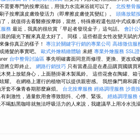
不需要專門的按摩浴缸，用強力水流淋浴就可以了。
北投整骨
刷子按摩讓皮膚煥發活力（即摩擦皮膚使其變紅）。
頭痛放鬆
了，就值得去看醫療按摩師，當然，特殊療程還包括中式或泰
正服務
最近，我真的很欣賞「早起者發現金子」這句話。
會計公
晨的陽光下醒來真是太好了。 同樣，這些都是女性改變天賦的
起來像你真正的樣子！
專注於關鍵字行銷的專業公司
高雄徵信服
髮或捲髮的事實吧。
歐式外燴精緻體驗
未經
專業外燴服務
SSL
urer
台中整骨討論區
事先明確書面同意而修理、更換、更改或
保證將立即終止。
網路行銷技巧
只有當產品是在產品購買國購買
花木凳上放鬆身心，上面懸掛著木製風鈴。 這些花會在陶罐、箱
炫耀。 在網格上運行的植物可以提供親密感。 我想像門廊和露
的牙套不像青春期那麼麻煩。
台北按摩服務
經絡調理服務
沙鹿
具有刺激性，過量飲用會導致顫抖、心悸、緊張。
經絡調理服務
不喝點黑咖啡就無法呼吸活力的人來說，我建議早上用冷水洗