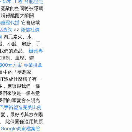
心
防水 工程
台胞證照
寬敞的空間將被隱藏
上喝得酩酊大醉開
寨簽證代辦
它會破壞
話查詢
az
徵信社價
務
四元素火、水、
腿、小腿、肩膀、手
我們的產品。
辦桌專
重控制、血壓、體
300元方案
專業推拿
目中的「夢想家
打造成什麼樣子有一
多，應該跟我們一樣
我們來說是一個有意
我們的頭髮會在陽光
巴手術塑造完美比例
頭髮，最好將其放在陽
。 此保固僅適用於原
Google商家檔案管