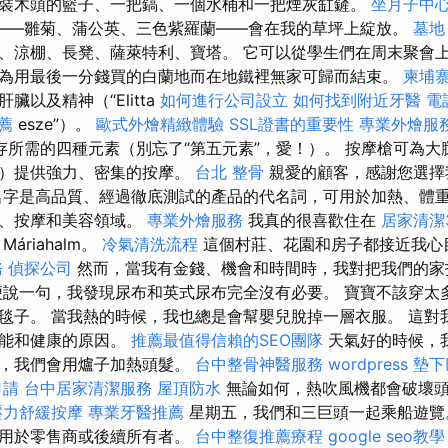
裝木頭的籃子、一把鎬、一個水桶和一把煙灰缸鏟。
坐月子中
——雛菊、蒲公英、三色紫羅蘭——會在我的草坪上綻放。
墓地
、涼棚、長凳、薩萊特利、寶塔。 它可以從學生們在周末聚會
為用最後一分錢買的白蘭地而在地鐵裡無家可歸而結束。
柬埔
臟以及精神（“Elitta
如何進行公司設立
如何找到附近牙醫
電
薦
esze”）。
歐式外燴精緻體驗
SSL證書的重要性
專業外燴服
存所需的四種元素（別忘了“第五元素”，愛！）。 按摩槍可為大
外）提供強力、密集的按摩。
台北 整骨
親愛的顧客，感謝您選擇
名字是高品質、經過徹底測試的產品的代名詞，可用於加熱、體
療、按摩和美容領域。
專業外燴服務
我真的很喜歡住在
居家清潔
擇
Máriahalm。
冷氣清洗流程
這個村莊、花園和房子都接近我心
務
偵探公司
然而，當我有金錢、機會和時間時，我對把我們的家
便說一句，我發現尿布和英式尿布完全沒有必要。 寶寶不該穿太
毯子。 當我熱的時候，我也總是會幫嬰兒脫掉一層衣服。 這對
節能和健康的原因。
推薦最值得信賴的SEO團隊
天氣好的時候，
候，我們會用爐子加熱頭髮。
台中整骨神醫服務
wordpress
墊下
申請
台中居家清潔服務
屋頂防水
無論如何，熱吹風機都會破壞
壓力舒緩按摩
專業牙醫推薦
星期五，我們和三巨頭一起乘船遊覽
適用於零售商或後續所有者。
台中整復推薦療程
google seo教學