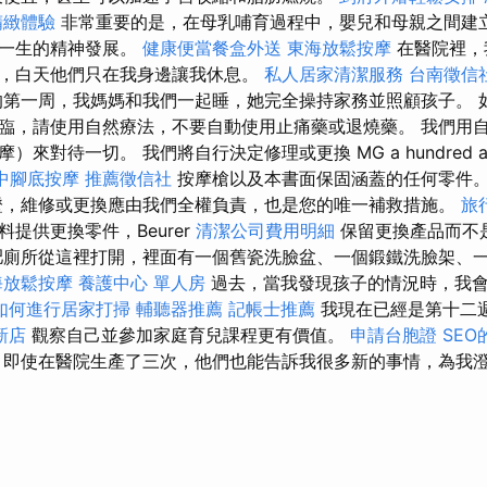
精緻體驗
非常重要的是，在母乳哺育過程中，嬰兒和母親之間建
子一生的精神發展。
健康便當餐盒外送
東海放鬆按摩
在醫院裡，
，白天他們只在我身邊讓我休息。
私人居家清潔服務
台南徵信
第一周，我媽媽和我們一起睡，她完全操持家務並照顧孩子。 
臨，請使用自然療法，不要自動使用止痛藥或退燒藥。 我們用
來對待一切。 我們將自行決定修理或更換 MG a hundred and
中腳底按摩
推薦徵信社
按摩槍以及本書面保固涵蓋的任何零件
證，維修或更換應由我們全權負責，也是您的唯一補救措施。
旅
提供更換零件，Beurer
清潔公司費用明細
保留更換產品而不
肥廁所從這裡打開，裡面有一個舊瓷洗臉盆、一個鍛鐵洗臉架、
海放鬆按摩
養護中心 單人房
過去，當我發現孩子的情況時，我
如何進行居家打掃
輔聽器推薦
記帳士推薦
我現在已經是第十二
新店
觀察自己並參加家庭育兒課程更有價值。
申請台胞證
SE
理
即使在醫院生產了三次，他們也能告訴我很多新的事情，為我