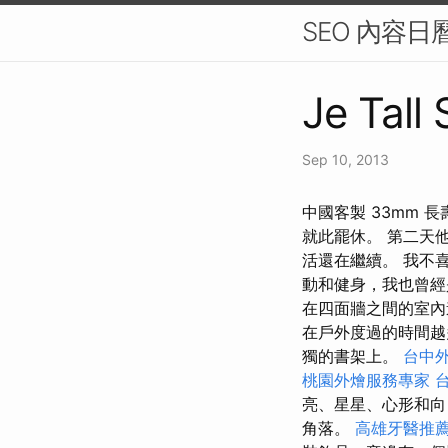
SEO 內容
Je Tall
Sep 10, 2013
中國客製 33mm 
就此罷休。 第二天
活還在繼續。 我不
動和健身，我也曾經
在四面牆之間的室內
在戶外度過的時間越
獨的書架上。
台中
桃園外燴服務專家
亮、星星、心形和向
角落。
高雄牙醫推