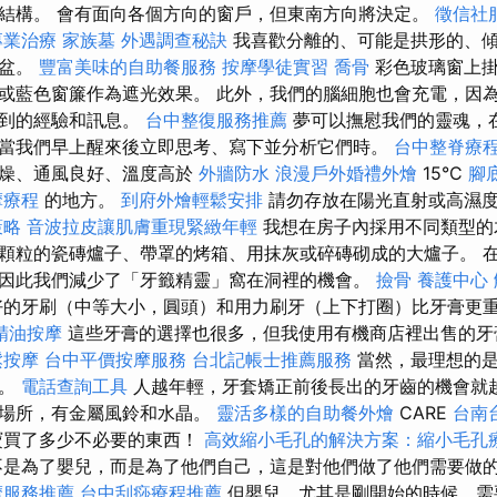
結構。 會有面向各個方向的窗戶，但東南方向將決定。
徵信社
專業治療
家族墓
外遇調查秘訣
我喜歡分離的、可能是拱形的、
花盆。
豐富美味的自助餐服務
按摩學徒實習
喬骨
彩色玻璃窗上掛
或藍色窗簾作為遮光效果。 此外，我們的腦細胞也會充電，因
收到的經驗和訊息。
台中整復服務推薦
夢可以撫慰我們的靈魂，
當我們早上醒來後立即思考、寫下並分析它們時。
台中整脊療
乾燥、通風良好、溫度高於
外牆防水
浪漫戶外婚禮外燴
15°C
腳
摩療程
的地方。
到府外燴輕鬆安排
請勿存放在陽光直射或高濕度
策略
音波拉皮讓肌膚重現緊緻年輕
我想在房子內採用不同類型的
顆粒的瓷磚爐子、帶罩的烤箱、用抹灰或碎磚砌成的大爐子。 
因此我們減少了「牙籤精靈」窩在洞裡的機會。
撿骨
養護中心
的牙刷（中等大小，圓頭）和用力刷牙（上下打圈）比牙膏更
精油按摩
這些牙膏的選擇也很多，但我使用有機商店裡出售的牙
鬆按摩
台中平價按摩服務
台北記帳士推薦服務
當然，最理想的是
牙。
電話查詢工具
人越年輕，牙套矯正前後長出的牙齒的機會就越
佳場所，有金屬風鈴和水晶。
靈活多樣的自助餐外燴
CARE
台南
寶買了多少不必要的東西！
高效縮小毛孔的解決方案：縮小毛孔
是為了嬰兒，而是為了他們自己，這是對他們做了他們需要做
摩服務推薦
台中刮痧療程推薦
但嬰兒，尤其是剛開始的時候，需