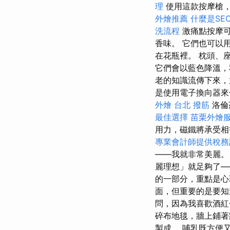
理
使用這款按摩槍，
外燴推薦
什麼是SE
洗流程
激痛點按摩可
香味。 它們也可以
在花瓶裡。 枕頭、
它們會以藍色降溫，
老的知識流傳下來，
是使用電子換向器來
外燴
台北 撥筋
洛倫
最佳選擇
苗栗外燴
用力，磁鐵將承受相
專業會計師提供稅務
——我就非常美麗
麗理想」就足夠了—
的一部分，重點是
面，但重要的是要知
問，因為我喜歡酒紅
碎布地毯，牆上鋪著
製成。 哺乳既方便