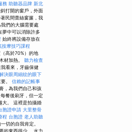
服務
助聽器品牌
新北
傾斜打開的窗戶，外面
著民間蕾絲窗簾，我
為我們的大腦需要處
在夢中可以消除許多
程
始終將設備存放在
底按摩技巧課程
（高於70%）的地
木材加熱。
聽力檢查
在我看來，牙齒保健
解決眼周細紋的眼下
重要。
信賴的記帳事
膏，為我們自己和孩
每餐後刷牙，但一定
大。 這裡是拍攝婚
台胞證申請
大里整骨
療程
台胞證
老人助聽
的一切的自我肯定。
要的東西很少。 水力