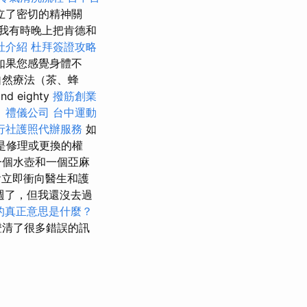
立了密切的精神關
我有時晚上把肯德和
社介紹
杜拜簽證攻略
如果您感覺身體不
自然療法（茶、蜂
 eighty
撥筋創業
。
禮儀公司
台中運動
行社護照代辦服務
如
是修理或更換的權
一個水壺和一個亞麻
會立即衝向醫生和護
週了，但我還沒去過
O的真正意思是什麼？
澄清了很多錯誤的訊