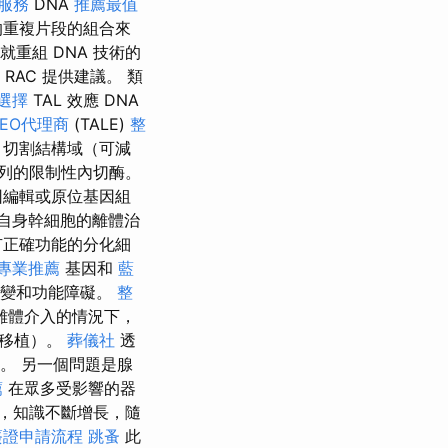
服務
DNA
推薦最值
 的重複片段的組合來
就重組 DNA 技術的
RAC 提供建議。 類
選擇
TAL 效應 DNA
EO代理商
(TALE)
整
A 切割結構域（可減
序列的限制性內切酶。
因編輯或原位基因組
自身幹細胞的離體治
有正確功能的分化細
專業推薦
基因和
藍
突變和功能障礙。
整
離體介入的情況下，
體移植）。
葬儀社
透
。 另一個問題是腺
薦
在眾多受影響的器
，知識不斷增長，隨
簽證申請流程
跳蚤
此