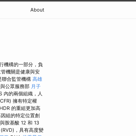
About
府執行機構的一部分，負
主管機關是健康與安
都是聯合監管機構
高雄
生與公眾服務部
月子
S 內的兩個組織，人
CFR) 擁有特定權
HDR 的重組更加高
基因組的特定位置創
基酸 12 和 13
RVD)，具有高度變