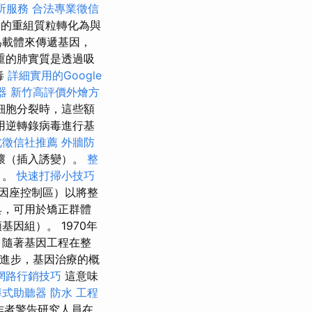
所服務
合法專業徵信
的重組質粒轉化為與
為載體來傳遞基因，
重的肺實質是透過吸
毒
詳細實用的Google
器
新竹高評價外燴方
細胞分裂時，這些額
用逆轉錄病毒進行基
北徵信社推薦
外牆防
壞（插入誘變）。
整
）。
快速打掃小技巧
因座控制區）以將整
具，可用於矯正群體
因組）。 1970年
 隨著基因工程在整
進步，基因治療的概
網路行銷技巧
這意味
導式助聽器
防水 工程
作者警告研究人員在