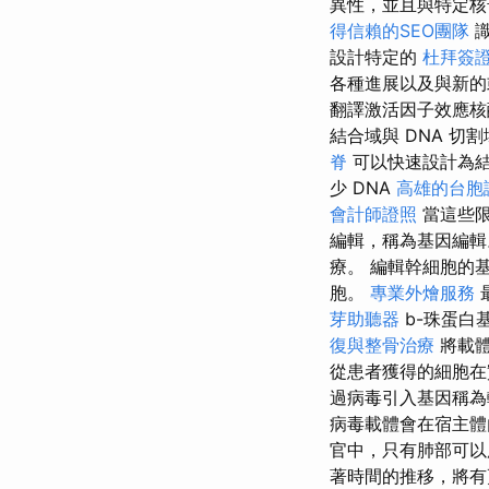
異性，並且與特定
得信賴的SEO團隊
識
設計特定的
杜拜簽
各種進展以及與新的
翻譯激活因子效應
結合域與 DNA 
脊
可以快速設計為結合
少 DNA
高雄的台胞
會計師證照
當這些限
編輯，稱為基因編輯。
療。 編輯幹細胞的
胞。
專業外燴服務
芽助聽器
b-珠蛋白
復與整骨治療
將載體
從患者獲得的細胞在
過病毒引入基因稱為
病毒載體會在宿主體
官中，只有肺部可
著時間的推移，將有