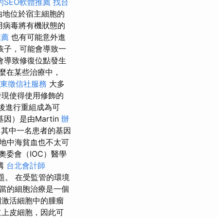
的SEO軟體推薦
找台
由地位於宿主細胞的
用病毒將有機狀態的
推薦
也有可能意外進
孩子，可能會導致一
會導致修復位點發生
那麼在某些治療中，
東徵信社服務
大多
發現使得使用修飾的
後進行重組成為可
）是由Martin
辦
其中一名患者的基因
-地中海貧血也不太可
奧委會（IOC）醫學
構
台北會計師
題。 在受監管的環境
當的細胞治療是一個
因激活細胞中的腫瘤
道上皮細胞，因此可