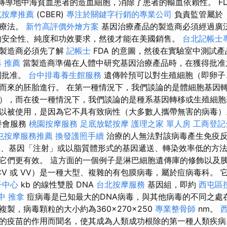
體轉導地中海貧血患者的造血細胞，消除了患者的輸血依賴性。 FD
屯按摩推薦
(CBER)
專注於關鍵字行銷的專業公司
負責監管屬於
因療法。
新竹高評價外燴方案
基因治療產品的製造商必須經過廣泛
安全性、純度和功效要求，然後才能在美國銷售。
台北記帳士
的製造商必須先了解
記帳士
FDA 的意圖，然後在實驗室中測試
 推薦
當製造商準備在人體中研究基因治療產品時，在獲得批准之
別批准。
台中排毒養生館服務
遺傳幹預可以對生殖細胞（即卵子
而來的胚胎進行。 在第一種情況下，我們談論的是體細胞基因
），而在後一種情況下，我們談論的是種系基因轉移或生殖細胞
以被使用，是因為它不具有致病性（大多數人攜帶無害的病毒）
 餐會服務
桃園按摩服務
足底放鬆按摩
護理之家 單人房
工商登記
屯按摩服務推薦
換發護照手續
治療的人無法對該病毒產生免疫
A、基因「注射」或以脂質體形式的基因遞送、轉染效率低的方
它們更有效。 這方面的一個例子是淋巴細胞遺傳庫的修飾以及
CV 或 VV）是一種大型、複雜的有包膜病毒，屬於痘病毒科。 它
子中心
kb 的線性雙股 DNA
台北按摩服務
基因組，即約
西屯區
中 推拿
痘病毒是已知最大的DNA病毒，與其他病毒的不同之處
製，病毒顆粒的大小約為360×270×250
專業整骨師
nm。
的疫苗的作用而聞名，使其成為人類成功根除的第一種人類疾