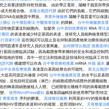
究之前要謹慎對待乾預措施。 由於帶正電荷，陽離子脂質與帶
成天然複合物。
基隆台胞證代辦
由於它們的負載，它們與細胞
且DNA在細胞質中釋放。
專業外燴服務
陽離子脂質還可以保護
社價位
台中撥筋療法
中醫推拿技術
的降解。
台中外燴服務首選
活性物質遞送到細胞內。 短髮夾
台中肩頸按摩療程
RNA
專注
安養院
的表達會減少特定基因的表達，使研究人員能夠檢查模型
進行居家打掃
這些測試可以阻止旨在抑制基因產物來治療疾病的
理問題通常是研究人員的次要興趣。
如何辦理台胞證
推薦值得
行基因治療臨床試驗，因為載體會帶來獨特的安全和感染控制
和指南的管轄，其中一些立法和指南是該領域和任何臨床工作領
胞證代辦
構建體可以作為
台中整骨療程推薦
mRNA
外牆 漏水
遞
台中全身按摩推薦
表達蛋白基因組整合的可能性。
新北台胞證
大提高同源定向修復 (HDR)
台中外燴服務首選
的水平以及基因
例如，這包括特定組織（淋巴）的細胞或體內或體外的腫瘤細胞
造的轉基因細胞被植入人體。 已經開發出幾種不同的病毒載體
變。
使用WordPress建站
這種基因編輯技術使用專門針對特定
證
專業推拿
序列的酵素。
高雄徵信服務
利用基於HIV的慢病毒
抑制HIV受體的表達和HIV的複製，從而消除HIV。
天母整復治