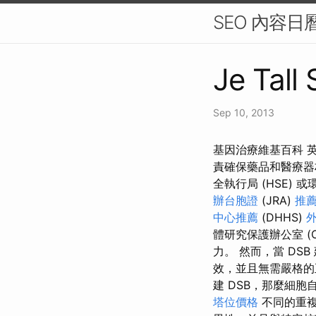
SEO 內容
Je Tall
Sep 10, 2013
基因治療維基百科 
責確保藥品和醫療器
全執行局 (HSE) 或
辦台胞證
(JRA)
推
中心推薦
(DHHS)
體研究保護辦公室 (
力。 然而，當 DS
效，並且無需嚴格的
建 DSB，那麼細胞
塔位價格
不同的重