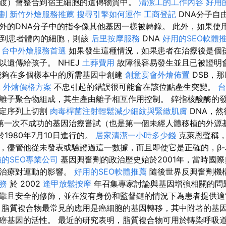
渡）會整合到宿主細胞的遺傳物質中。
清潔工的工作內容
好用
劃
新竹外燴服務推薦
搜尋引擎如何運作
工商登記
DNA分子自
外的DNA分子中的指令像其他基因一樣被轉錄。 此外，如果使
遞到患者體內的細胞，則該
后里按摩服務
DNA
好用的SEO軟體
。
台中外燴服務首選
如果發生這種情況，如果患者在治療後是個
以遺傳給孩子。 NHEJ
土葬費用
故障很容易發生並且已被證明
能夠在多個樣本中的所需基因中創建
創意宴會外燴佈置
DSB，
et 外燴價格方案
不忠引起的錯誤很可能會在該位點產生突變。
台
離子聚合物組成，其生產由離子相互作用控制。 鋅指核酸酶的
特定序列上切割
肉毒桿菌注射輕鬆減少細紋與緊緻肌膚
DNA，然
第一次不成功的基因治療嘗試（也是第一個未經人體移植的外源基因
e於1980年7月10日進行的。
居家清潔一小時多少錢
克萊恩聲稱，
，儘管他從未發表或驗證過這一數據，而且即使它是正確的，β
的SEO專業公司
基因興奮劑的政治歷史始於2001年，當時國際
因治療對運動的影響。
好用的SEO軟體推薦
隨後世界反興奮劑機
務
於 2002
逢甲放鬆按摩
年召集專家討論與基因增強相關的問
靠且安全的修飾，並在沒有身份和監督鏈的情況下為患者提供適
 脂質複合物最常見的應用是癌細胞的基因轉移，其中附著的基
癌基因的活性。 最近的研究表明，脂質複合物可用於轉染呼吸