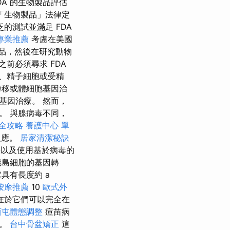
A 的生物製品評估
「生物製品」法律定
的測試並滿足 FDA
專業推薦
考慮在美國
產品，然後在研究動物
前必須尋求 FDA
、精子細胞或受精
轉移或體細胞基因治
基因治療。 然而，
。 與腺病毒不同，
全攻略
養護中心 單
反應。
居家清潔秘訣
法以及使用基於病毒的
胰島細胞的基因轉
具有長度約 a
按摩推薦
10
歐式外
在於它們可以完全在
西屯體態調整
痘苗病
病。
台中骨盆矯正
這