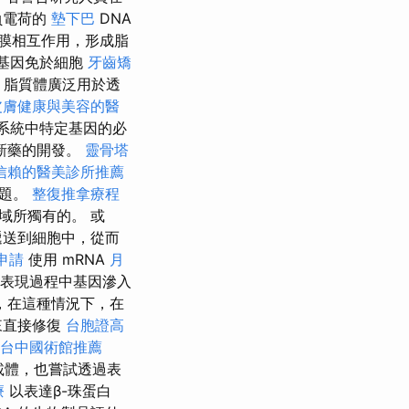
負電荷的
墊下巴
DNA
膜相互作用，形成脂
基因免於細胞
牙齒矯
脂質體廣泛用於透
皮膚健康與美容的醫
系統中特定基因的必
新藥的開發。
靈骨塔
信賴的醫美診所推薦
問題。
整復推拿療程
域所獨有的。 或
送到細胞中，從而
申請
使用 mRNA
月
表現過程中基因滲入
，在這種情況下，在
來直接修復
台胞證高
台中國術館推薦
載體，也嘗試透過表
療
以表達β-珠蛋白