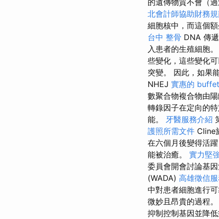
的遺傳物質不會（過
北會計師協助財務規
細胞核中，而這個額
台中 整骨
DNA 傳
入患者的生殖細胞
些變化，這些變化可
突變。 因此，如果
NHEJ
實惠的 buff
數聚合物複合物由陽
轉錄因子在定向的
能。
牙醫服務介紹
護照所需文件
Clin
在六個月後變得活躍
能被治癒。
實力堅強
委員會開會討論基
(WADA)
高雄徵信服
中對患者細胞進行可
微妙且昂貴的過程。
抑制控制基因並降低