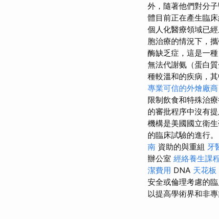
外，隨著他們對分子
體目前正在產生臨
個人化醫療領域已經
胞治療的情況下，攜
酶缺乏症，這是一種 
無法代謝氨（蛋白
種較溫和的疾病，其
專業可信的外燴廠商
限制飲食和特殊治
的審批程序中沒有提
機構是美國國立衛生
的臨床試驗的進行。 
南
資助的與重組
牙
辦公室
經絡養生課
潔費用
DNA
天花板
安全或倫理考慮的臨
以提高學術界和非專