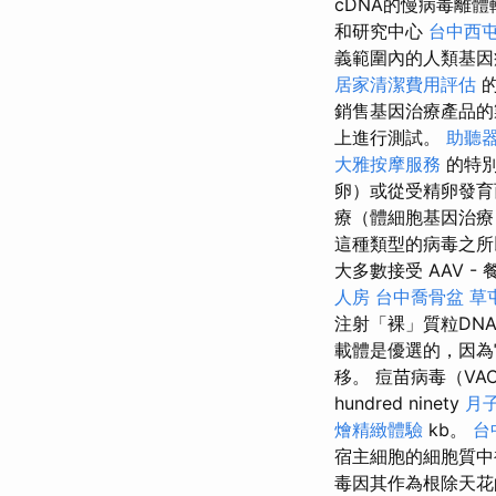
cDNA的慢病毒離
和研究中心
台中西
義範圍內的人類基
居家清潔費用評估
的
銷售基因治療產品
上進行測試。
助聽器
大雅按摩服務
的特
卵）或從受精卵發育
療（體細胞基因治療
這種類型的病毒之所
大多數接受 AAV -
人房
台中喬骨盆
草
注射「裸」質粒DN
載體是優選的，因為
移。 痘苗病毒（VA
hundred ninety
月
燴精緻體驗
kb。
台
宿主細胞的細胞質中複
毒因其作為根除天花