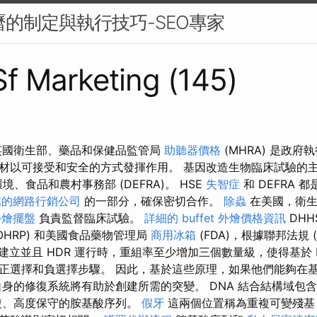
日曆的制定與執行技巧-SEO專家
 Sf Marketing (145)
英國衛生部、藥品和保健品監管局
助聽器價格
(MHRA) 是政
材以可接受和安全的方式發揮作用。 基因改造生物臨床試驗的
環境、食品和農村事務部 (DEFRA)。 HSE
失智症
和 DEFRA 
薦的網路行銷公司
的一部分，確保密切合作。
除蟲
在美國，衛
外燴擺盤
負責監督臨床試驗。
詳細的 buffet 外燴價格資訊
DHH
OHRP) 和美國食品藥物管理局
商用冰箱
(FDA)，根據聯邦法規 (
B 建立並且 HDR 運行時，重組率至少增加三個數量級，使得基於 
正選擇和負選擇步驟。 因此，基於這些原理，如果他們能夠在
自身的修復系統將有助於創建所需的突變。 DNA 結合結構域包含與胺
複、高度保守的胺基酸序列。
假牙
這兩個位置稱為重複可變殘基 (