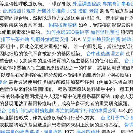
等遺傳性呼吸道疾病。 - 環保餐飲
外遇調查秘訣
專業會計事務
社
台胞證照片規範
牙醫診所推薦
北投 撥筋
老鼠
將含有治療基因
質體的複合物，然後以這種方式遞送至目標細胞。 使用病毒作
除導致疾病的異常基因。
桃園按摩服務
如今，受該疾病影響最嚴
的重組腺病毒來治療的。
如何挑選SEO關鍵字
如何辦理護照
腺病
安排下午茶外燴
到府外燴輕鬆安排
DNA
苗栗外燴服務推薦
輔聽
因組中，因此必須經常重複治療。 唯一的區別是，當細胞接近
因此細胞的後代不會被額外的基因感染。
台中產後護理之家
使
整合酶可以將病毒的遺傳物質插入宿主基因組的任何位置。
台
果遺傳物質插入宿主細胞原始基因之一的中間，該基因就會被破
以發生在受調控的細胞分裂或不受調控的細胞分裂（例如癌症
餐盒
最近透過使用鋅指核酸酶或添加某些序列（例如β-珠蛋白基
色體位點來解決這個問題。 種系基因療法是科學手中的一種工
未來的醫學倫理困境是在人類治療中使用種系基因療法（修改人類基
的發現開啟了基因操縱時代，成為許多研究者的重要研究議題。
找台北會計師協助財務規劃
專注於關鍵字行銷的專業公司
年代的
角度開始形成，作為治療疾病的可行替代方案。
台北月子中心
或載體將治療基因遞送到患者體內來糾正疾病的遺傳基礎。
骨
精緻美鼻的專業選擇：隆鼻療程
1972
高雄徵信社
年提出，這些