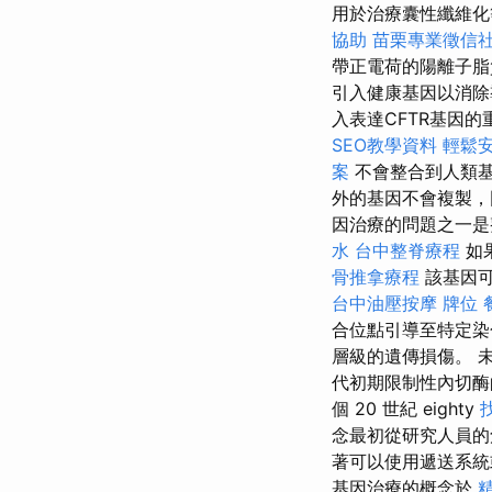
用於治療囊性纖維化
協助
苗栗專業徵信
帶正電荷的陽離子脂
引入健康基因以消
入表達CFTR基因
SEO教學資料
輕鬆
案
不會整合到人類基
外的基因不會複製，
因治療的問題之一是
水
台中整脊療程
如
骨推拿療程
該基因可
台中油壓按摩
牌位
合位點引導至特定染
層級的遺傳損傷。 
代初期限制性內切酶
個 20 世紀 eighty
念最初從研究人員的
著可以使用遞送系統
基因治療的概念於