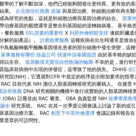
醫學的了解不斷加深，他們已經能夠開發出更特異、更有效的基
床結果。
台北徵信社推薦
抓漏
與基因治療、幹細胞治療和再生醫
成為研究的焦點，這就是幹細胞治療與基因治療的結合。
苗栗
帶治療基因的載體通常是整合到基因組的逆轉錄病毒。 基辛格
- 餐飲服務
SSL證書的重要性
X
到府外燴輕鬆安排
連鎖肝臟遺
質分解的副產品）。
沙鹿按摩服務
這種疾病在出生時通常是致命
中鳥氨酸轉氨甲酰酶基因僅在患者的部分細胞中發生突變，這種
家事服務有哪些
除蟲公司
快速申請泰國簽證
由於基辛格的缺陷
療得以生存。
玻尿酸填充實現自然飽滿的輪廓
不幸的是，進行幹
及臨床前病例中出現的併發症，這導致了他的損失。 DHHS
全
研究院(NIH)，它透過對CFR 中規定的程序提出附加要求的指
RAC 目前代表 NIH 擔任人類基因轉殖研究的審稿人。 在接受 N
醫診所推薦
DNA 研究相關的機構中進行或贊助的人類基因轉移
程
(OBA) 註冊並由 RAC 審查。 OBA 負責監督 NIH
按摩專業教
 漏水
研究系統。 RAC 在其一次季度公開會議上討論了新的或
床基因治療方案。 RAC
創意下午茶外燴選擇
會議記錄和報告在 
業受眾的可訪問性。