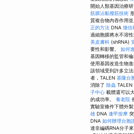
開始人類基因治療研
筋膜沾黏撥筋技術
形
質複合物內吞作用並
正的方法
DNA
徵信
過細胞膜將水不溶性
美皮膚科
(shRNA)
要性和影響。
如何
基因轉移的監管和倫
使用基因改造生物進
該領域受到許多立法
者，TALEN
基隆台
消除了
除蟲
TALEN
子中心
載體還可以大
的成功率。
養老院
實驗室條件下體外製
雄
DNA
逢甲按摩
突
DNA
如何辦理台胞
達非編碼RNA分子來