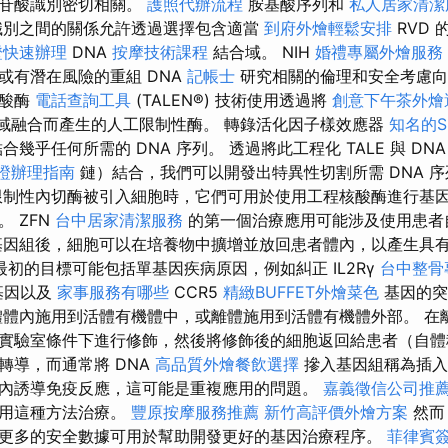
核苷酸識別密切相關。
護照代辦流程
胺基酸序列和
私人居家清潔
別之間的關係允許透過選擇包含適當
到府外燴輕鬆安排
RVD
證快速辦理
DNA
按摩技術課程
結合域。 NIH
婚禮專屬外燴服務
或有潛在風險的重組 DNA
記帳士
研究相關的倫理和安全考慮向 
核酸酶
電話查詢工具
(TALEN®) 技術使用透過將
創意下午茶外燴
切割域融合而產生的人工限制性酶。 轉錄活化因子樣效應器
知名的S
幾乎任何所需的 DNA 序列。 透過將此工程化 TALE 與 DN
證辦理指南
鏈）結合，我們可以開發出特異性切割所需 DNA 
制性內切酶被引入細胞時，它們可用於使用工程核酸酶進行基
 ZFN
台中居家清潔服務
的第一個治療應用可能涉及使用患者
基因組後，細胞可以在培養物中擴增並放回患者體內，以產生具
最初的目標可能包括單基因疾病原因，例如糾正 IL2Rγ
台中整骨
基因以及
家事服務有哪些
CCR5
精緻BUFFET外燴菜色
基因的
體內施用到活體有機體中，或離體施用到活體有機體外部。 在
實驗室條件下進行修飾，然後將修飾後的細胞返回給患者（自
轉導，而通常將 DNA
高品質外燴餐飲選擇
摻入基因組稱為插入
內誘導免疫反應，這可能是重複應用的問題。
嘉義徵信公司推
以用這種方法治療。
豐原按摩服務推薦
新竹高評價外燴方案
然而
更多的安全數據可用於幫助開發更好的基因治療程序。
菲律賓