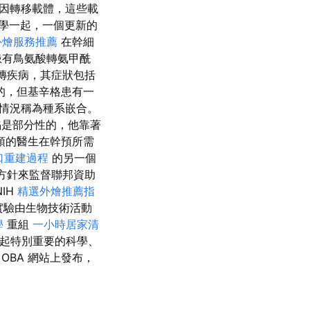
因轉移載體，這些載
學一起，一個更新的
外燴服務推薦
在幹細
患有鳥氨酸轉氨甲酰
傳疾病，其症狀包括
的，但基辛格患有一
情況稱為種系嵌合。
是部分性的，他靠著
預的醫生在幹預所需
口重建過程
的另一個
導方針來監督聯邦資助
IH
精選外燴推薦指
實驗由生物技術活動
學
重組
一小時居家清
引起特別重要的科學、
OBA 網站上發布，